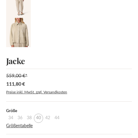
Jacke
559,00 €*
111,80 €
Verkaufspreis:
Preise inkl. MwSt. zzgl. Versandkosten
auswählen
Größe
34
36
38
40
42
44
Größentabelle